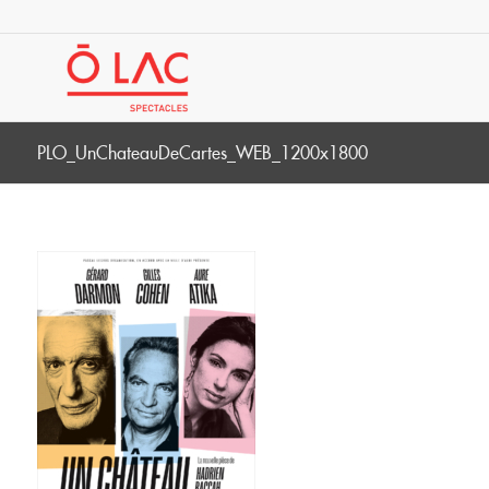
PLO_UnChateauDeCartes_WEB_1200x1800