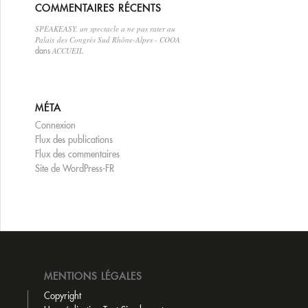
COMMENTAIRES RÉCENTS
SPEAKEASY, un spectacle a ne pas rater au
Palais des Congrès Sud Rhône-Alpes - COOA
ACCUEIL
dans
MÉTA
Connexion
Flux des publications
Flux des commentaires
Site de WordPress-FR
MENTIONS LÉGALES
Copyright