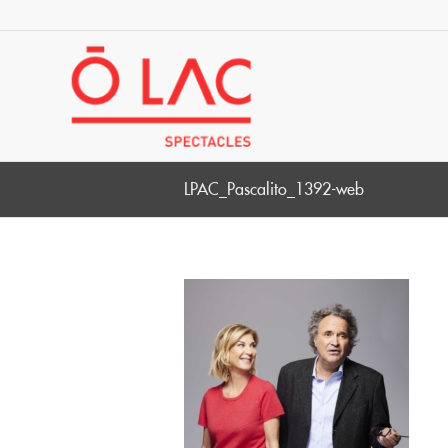
LPAC_Pascalito_1392-web