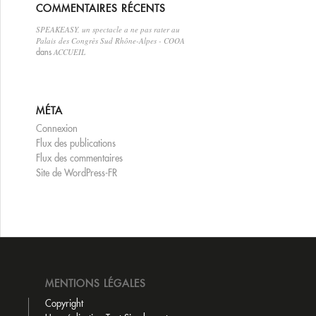
COMMENTAIRES RÉCENTS
SPEAKEASY, un spectacle a ne pas rater au
Palais des Congrès Sud Rhône-Alpes - COOA
ACCUEIL
dans
MÉTA
Connexion
Flux des publications
Flux des commentaires
Site de WordPress-FR
MENTIONS LÉGALES
Copyright