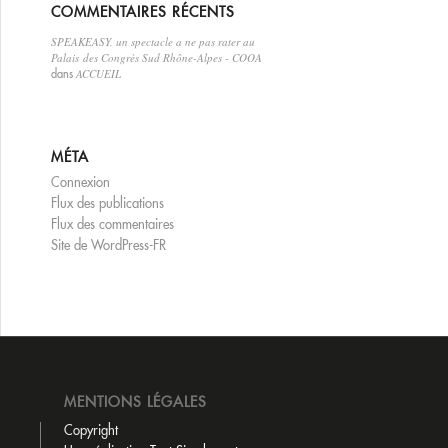
COMMENTAIRES RÉCENTS
SPEAKEASY, un spectacle a ne pas rater au
Palais des Congrès Sud Rhône-Alpes - COOA
ACCUEIL
dans
MÉTA
Connexion
Flux des publications
Flux des commentaires
Site de WordPress-FR
MENTIONS LÉGALES
Copyright