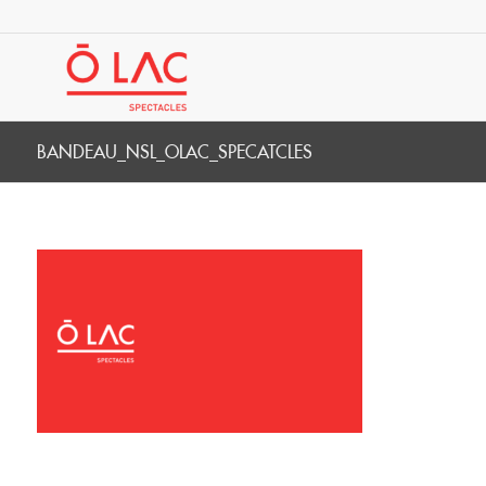
BANDEAU_NSL_OLAC_SPECATCLES