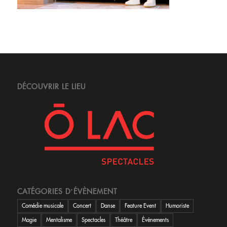
DÉCOUVRIR LE LIEU
CATÉGORIES D’ÉVÈNEMENT
Comédie musicale
Concert
Danse
Feature Event
Humoriste
Magie
Mentalisme
Spectacles
Théâtre
Événements